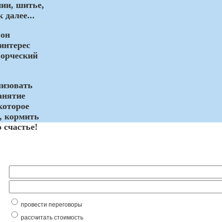
ии, шитье,
 далее...
 он
 интерес
ворческий
лизовать
анятие
которое
, кормить
 счастье!
провести переговоры
рассчитать стоимость